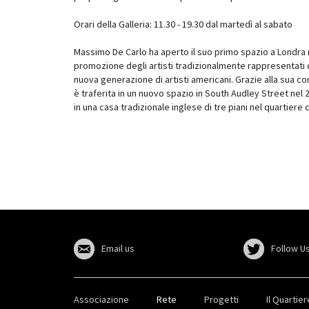
Orari della Galleria: 11.30 - 19.30 dal martedì al sabato
Massimo De Carlo ha aperto il suo primo spazio a Londra n
promozione degli artisti tradizionalmente rappresentati da
nuova generazione di artisti americani. Grazie alla sua co
è traferita in un nuovo spazio in South Audley Street nel
in una casa tradizionale inglese di tre piani nel quartiere 
Email us
Follow Us
Associazione
Rete
Progetti
Il Quartier