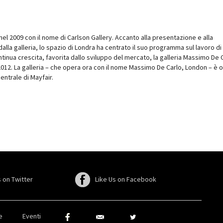
el 2009 con il nome di Carlson Gallery. Accanto alla presentazione e alla
lla galleria, lo spazio di Londra ha centrato il suo programma sul lavoro di
ntinua crescita, favorita dallo sviluppo del mercato, la galleria Massimo De C
 2012. La galleria – che opera ora con il nome Massimo De Carlo, London – è 
centrale di Mayfair.
 on Twitter
Like Us on Facebook
e
Eventi