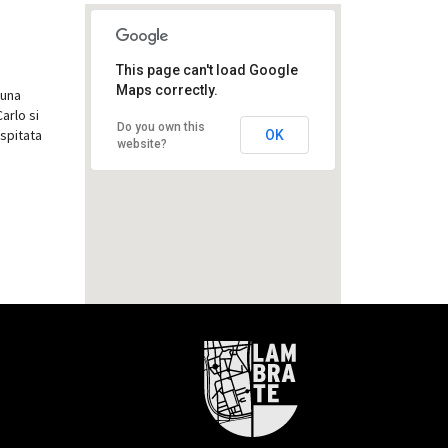
This page can't load Google
Maps correctly.
 una
arlo si
Massimo De Carlo
Do you own this
ospitata
OK
website?