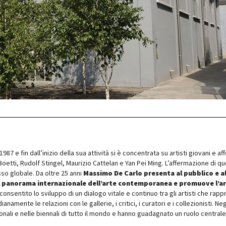
87 e fin dall’inizio della sua attività si è concentrata su artisti giovani e af
Boetti, Rudolf Stingel, Maurizio Cattelan e Yan Pei Ming. L’affermazione di qu
esso globale. Da oltre 25 anni
Massimo De Carlo presenta al pubblico e a
del panorama internazionale dell’arte contemporanea e promuove l’a
 consentito lo sviluppo di un dialogo vitale e continuo tra gli artisti che rap
anamente le relazioni con le gallerie, i critici, i curatori e i collezionisti. Neg
ionali e nelle biennali di tutto il mondo e hanno guadagnato un ruolo centrale