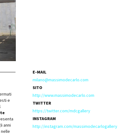
E-MAIL
milano@massimodecarlo.com
SITO
fermati
http://www.massimodecarlo.com
esti e
TWITTER
l
https://twitter.com/mdcgallery
rte
INSTAGRAM
presenta
li anni
http://instagram.com/massimodecarlogallery
 nelle